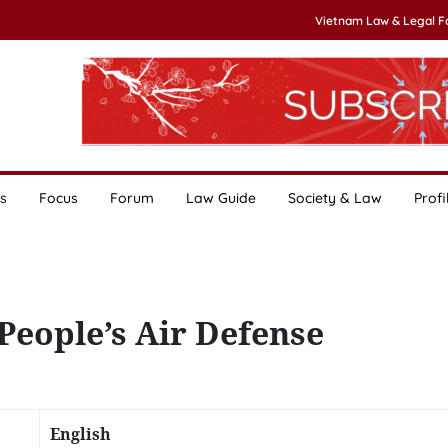
Vietnam Law & Legal 
s
Focus
Forum
Law Guide
Society & Law
Profi
People’s Air Defense
English