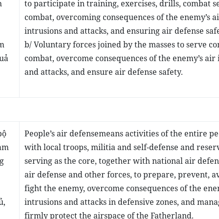
h
to participate in training, exercises, drills, combat s
combat, overcoming consequences of the enemy’s ai
intrusions and attacks, and ensuring air defense saf
am
b/ Voluntary forces joined by the masses to serve c
quả
combat, overcome consequences of the enemy’s air 
and attacks, and ensure air defense safety.
bộ
People’s air defense
means activities of the entire pe
làm
with local troops, militia and self-defense and reserv
g
serving as the core, together with national air defe
air defense and other forces, to prepare, prevent, a
fight the enemy, overcome consequences of the enem
ủ,
intrusions and attacks in defensive zones, and man
firmly protect the airspace of the Fatherland.