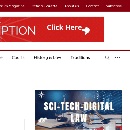
Forum Magazine
Official Gazette
About us
Contact
Subscribe
le
Courts
History & Law
Traditions