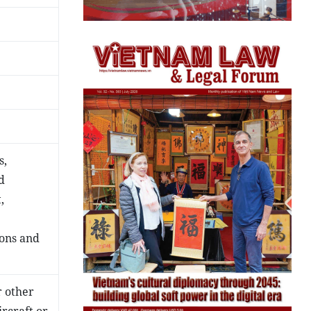
s,
d
,
ions and
r other