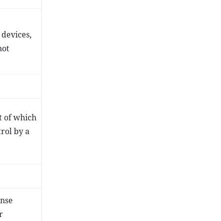
,
 devices,
not
t of which
rol by a
ense
r