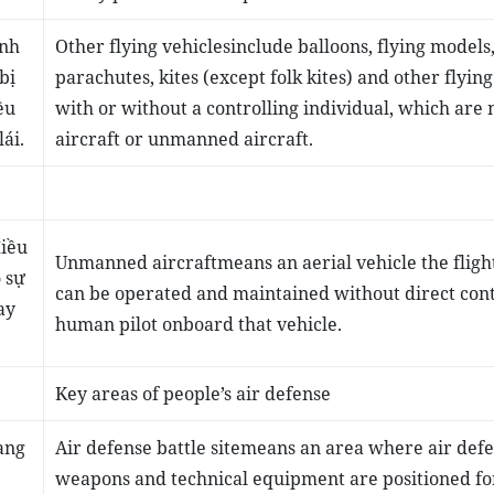
ình
Other flying vehicles
include balloons, flying models
bị
parachutes, kites (except folk kites) and other flying
ều
with or without a controlling individual, which are 
ái.
aircraft or unmanned aircraft.
điều
Unmanned aircraft
means an aerial vehicle the fligh
 sự
can be operated and maintained without direct cont
ay
human pilot onboard that vehicle.
Key areas of people’s air defense
rang
Air defense battle site
means an area where air def
weapons and technical equipment are positioned fo