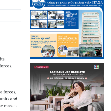
ts,
forces.
e forces,
units and
the masses