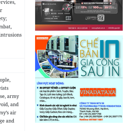
ervices,
r
ety;
ombat,
intrusions
ople,
ists
nse, army
void, and
y’s air
age and