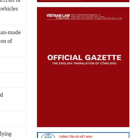
rcraft or
vehicles
man-made
on of
nd
lying