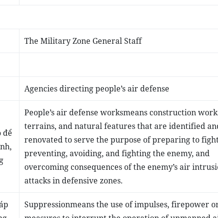
The Military Zone General Staff
Agencies directing people’s air defense
People’s air defense works
means construction work
terrains, and natural features that are identified an
o để
renovated to serve the purpose of preparing to fight
nh,
preventing, avoiding, and fighting the enemy, and
g
overcoming consequences of the enemy’s air intrus
attacks in defensive zones.
háp
Suppression
means the use of impulses, firepower o