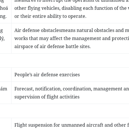
ng
measures to interrupt the operation of unmanned ai
 hoá
other flying vehicles, disabling each function of the 
ng.
or their entire ability to operate.
ng
Air defense obstacles
means natural obstacles and 
ý,
works that may affect the management and protecti
airspace of air defense battle sites.
People’s air defense exercises
giám
Forecast, notification, coordination, management a
supervision of flight activities
Flight suspension for unmanned aircraft and other f