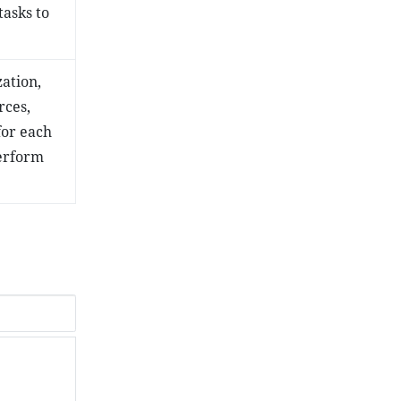
asks to
ation,
rces,
for each
perform