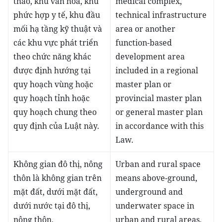
thao, khu văn hóa, khu
medical complex,
phức hợp y tế, khu đầu
technical infrastructure
mối hạ tầng kỹ thuật và
area or another
các khu vực phát triển
function-based
theo chức năng khác
development area
được định hướng tại
included in a regional
quy hoạch vùng hoặc
master plan or
quy hoạch tỉnh hoặc
provincial master plan
quy hoạch chung theo
or general master plan
quy định của Luật này.
in accordance with this
Law.
Không gian đô thị, nông
Urban and rural space
thôn là không gian trên
means above-ground,
mặt đất, dưới mặt đất,
underground and
dưới nước tại đô thị,
underwater space in
nông thôn.
urban and rural areas.