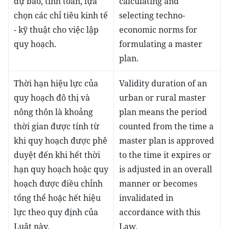
dự báo, tính toán, lựa
calculating and
chọn các chỉ tiêu kinh tế
selecting techno-
- kỹ thuật cho việc lập
economic norms for
quy hoạch.
formulating a master
plan.
Thời hạn hiệu lực của
Validity duration of an
quy hoạch đô thị và
urban or rural master
nông thôn là khoảng
plan means the period
thời gian được tính từ
counted from the time a
khi quy hoạch được phê
master plan is approved
duyệt đến khi hết thời
to the time it expires or
hạn quy hoạch hoặc quy
is adjusted in an overall
hoạch được điều chỉnh
manner or becomes
tổng thể hoặc hết hiệu
invalidated in
lực theo quy định của
accordance with this
Luật này.
Law.