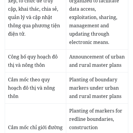
xếp, tổ chức để truy
organized to facilitate
cập, khai thác, chia sẻ,
data access,
quản lý và cập nhật
exploitation, sharing,
thông qua phương tiện
management and
điện tử.
updating through
electronic means.
Công bố quy hoạch đô
Announcement of urban
thị và nông thôn
and rural master plans
Cắm mốc theo quy
Planting of boundary
hoạch đô thị và nông
markers under urban
thôn
and rural master plans
Planting of markers for
redline boundaries,
Cắm mốc chỉ giới đường
construction