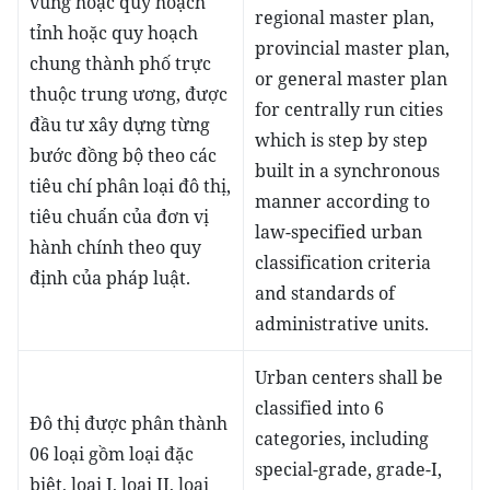
vùng hoặc quy hoạch
regional master plan,
tỉnh hoặc quy hoạch
provincial master plan,
chung thành phố trực
or general master plan
thuộc trung ương, được
for centrally run cities
đầu tư xây dựng từng
which is step by step
bước đồng bộ theo các
built in a synchronous
tiêu chí phân loại đô thị,
manner according to
tiêu chuẩn của đơn vị
law-specified urban
hành chính theo quy
classification criteria
định của pháp luật.
and standards of
administrative units.
Urban centers shall be
classified into 6
Đô thị được phân thành
categories, including
06 loại gồm loại đặc
special-grade, grade-I,
biệt, loại I, loại II, loại