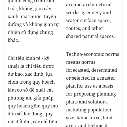
quanh công trình kiến
around architectural
trúc, không gian cây
works, greenery and
xanh, mặt nước, tuyến
water surface space,
đường và không gian tự
routes, and other
nhiên sử dụng chung
shared natural spaces.
khác.
Techno-economic norms
Chỉ tiêu kinh tế - kỹ
means norms
thuật là chỉ tiêu được
forecasted, determined
dự báo, xác định, lựa
or selected in a master
chọn trong quy hoạch
plan for use as a basis
làm cơ sở đề xuất các
for proposing planning
phương án, giải pháp
plans and solutions,
quy hoạch gồm quy mô
including population
dân số, lao động, quy
size, labor force, land
mô đất đai, các chỉ tiêu
area, and technical