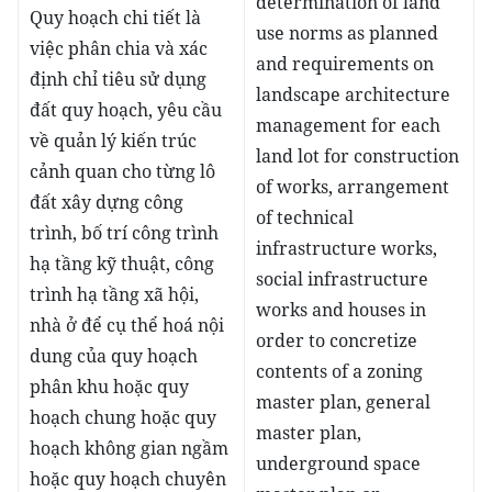
determination of land
Quy hoạch chi tiết là
use norms as planned
việc phân chia và xác
and requirements on
định chỉ tiêu sử dụng
landscape architecture
đất quy hoạch, yêu cầu
management for each
về quản lý kiến trúc
land lot for construction
cảnh quan cho từng lô
of works, arrangement
đất xây dựng công
of technical
trình, bố trí công trình
infrastructure works,
hạ tầng kỹ thuật, công
social infrastructure
trình hạ tầng xã hội,
works and houses in
nhà ở để cụ thể hoá nội
order to concretize
dung của quy hoạch
contents of a zoning
phân khu hoặc quy
master plan, general
hoạch chung hoặc quy
master plan,
hoạch không gian ngầm
underground space
hoặc quy hoạch chuyên