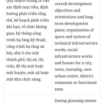
Quy hoạch chung là việc
overall development
xác định mục tiêu, định
objectives and
hướng phát triển tổng
orientations and long-
thể, kế hoạch phát triển
term development
dài hạn; tổ chức không
plans; organization of
gian, hệ thống công
space and system of
trình hạ tầng kỹ thuật,
technical infrastructure
công trình hạ tầng xã
works, social
hội, nhà ở cho một
infrastructure works
thành phố, thị xã, thị
and houses for a city,
trấn, đô thị mới hoặc
town, township, new
một huyện, một xã hoặc
urban center, district,
một khu chức năng.
commune or functional
zone.
Zoning planning means