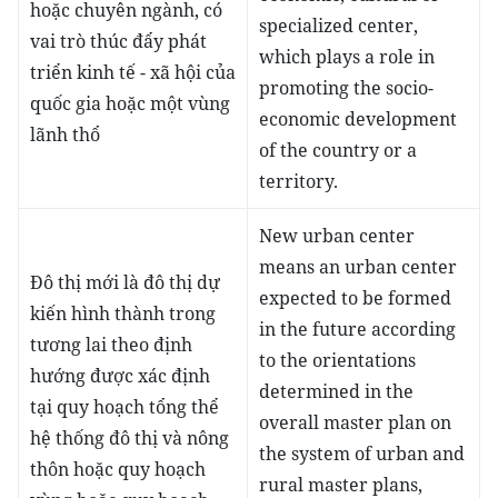
hoặc chuyên ngành, có
specialized center,
vai trò thúc đẩy phát
which plays a role in
triển kinh tế - xã hội của
promoting the socio-
quốc gia hoặc một vùng
economic development
lãnh thổ
of the country or a
territory.
New urban center
means an urban center
Đô thị mới là đô thị dự
expected to be formed
kiến hình thành trong
in the future according
tương lai theo định
to the orientations
hướng được xác định
determined in the
tại quy hoạch tổng thể
overall master plan on
hệ thống đô thị và nông
the system of urban and
thôn hoặc quy hoạch
rural master plans,