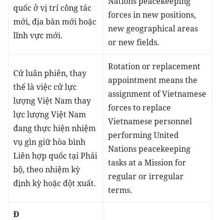
Nations peacekeeping
quốc ở vị trí công tác
forces in new positions,
mới, địa bàn mới hoặc
new geographical areas
lĩnh vực mới.
or new fields.
Rotation or replacement
Cử luân phiên, thay
appointment means the
thế là việc cử lực
assignment of Vietnamese
lượng Việt Nam thay
forces to replace
lực lượng Việt Nam
Vietnamese personnel
đang thực hiện nhiệm
performing United
vụ gìn giữ hòa bình
Nations peacekeeping
Liên hợp quốc tại Phái
tasks at a Mission for
bộ, theo nhiệm kỳ
regular or irregular
định kỳ hoặc đột xuất.
terms.
Đ