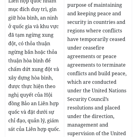
Liên hợp quốc nhằm
purpose of maintaining
mục đích duy trì, gìn
and keeping peace and
giữ hòa bình, an ninh
security in countries and
ở quốc gia và khu vực
regions where conflicts
đã tạm ngừng xung
have temporarily ceased
đột, có thỏa thuận
under ceasefire
ngừng bắn hoặc thỏa
agreements or peace
thuận hòa bình để
agreements to terminate
chấm dứt xung đột và
conflicts and build peace,
xây dựng hòa bình,
which are conducted
được thực hiện theo
under the United Nations
nghị quyết của Hội
Security Council’s
đồng Bảo an Liên hợp
resolutions and placed
quốc và đặt dưới sự
under the direction,
chỉ đạo, quản lý, giám
management and
sát của Liên hợp quốc.
supervision of the United