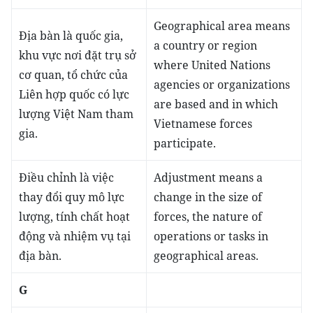
Geographical area means
Địa bàn là quốc gia,
a country or region
khu vực nơi đặt trụ sở
where United Nations
cơ quan, tổ chức của
agencies or organizations
Liên hợp quốc có lực
are based and in which
lượng Việt Nam tham
Vietnamese forces
gia.
participate.
Điều chỉnh là việc
Adjustment means a
thay đổi quy mô lực
change in the size of
lượng, tính chất hoạt
forces, the nature of
động và nhiệm vụ tại
operations or tasks in
địa bàn.
geographical areas.
G