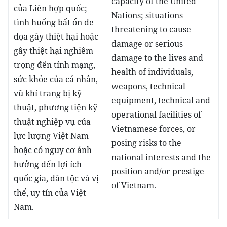
capacity of the United
của Liên hợp quốc;
Nations; situations
tình huống bất ổn đe
threatening to cause
dọa gây thiệt hại hoặc
damage or serious
gây thiệt hại nghiêm
damage to the lives and
trọng đến tính mạng,
health of individuals,
sức khỏe của cá nhân,
weapons, technical
vũ khí trang bị kỹ
equipment, technical and
thuật, phương tiện kỹ
operational facilities of
thuật nghiệp vụ của
Vietnamese forces, or
lực lượng Việt Nam
posing risks to the
hoặc có nguy cơ ảnh
national interests and the
hưởng đến lợi ích
position and/or prestige
quốc gia, dân tộc và vị
of Vietnam.
thế, uy tín của Việt
Nam.