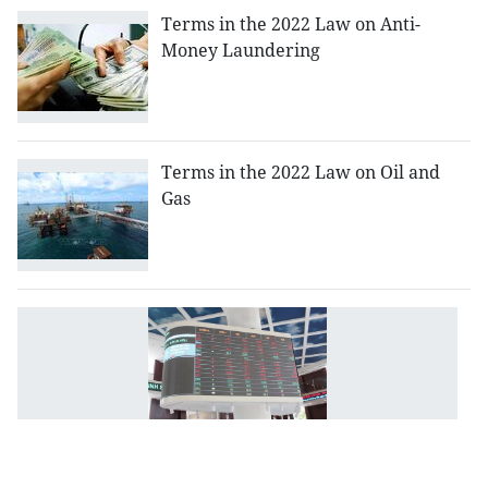
Terms in the 2022 Law on Anti-
Money Laundering
Terms in the 2022 Law on Oil and
Gas
T
re
to
de
a
t
de