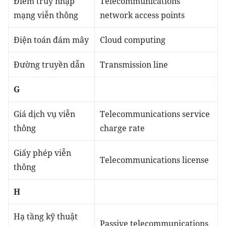
Điểm truy nhập
Telecommunications
mạng viễn thông
network access points
Điện toán đám mây
Cloud computing
Đường truyền dẫn
Transmission line
G
Giá dịch vụ viễn
Telecommunications service
thông
charge rate
Giấy phép viễn
Telecommunications license
thông
H
Hạ tầng kỹ thuật
Passive telecommunications