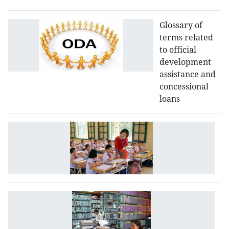
Glossary of
terms related
to official
development
assistance and
concessional
loans
G
of
e
t
G
of
cl