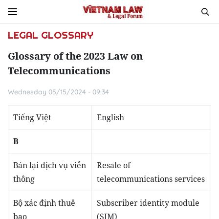
LEGAL GLOSSARY
Glossary of the 2023 Law on
Telecommunications
Wednesday 05/15/2024 - 09:34
Tiếng Việt
English
B
Bán lại dịch vụ viễn
Resale of
thông
telecommunications services
Bộ xác định thuê
Subscriber identity module
bao
(SIM)