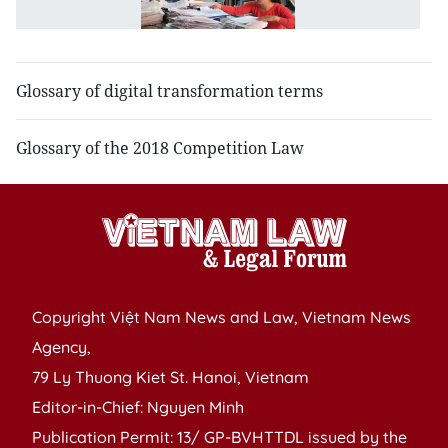
w
t
Glossary of digital transformation terms
Glossary of the 2018 Competition Law
Copyright Việt Nam News and Law, Vietnam News
Agency,
79 Ly Thuong Kiet St. Hanoi, Vietnam
Editor-in-Chief: Nguyen Minh
Publication Permit: 13/ GP-BVHTTDL issued by the