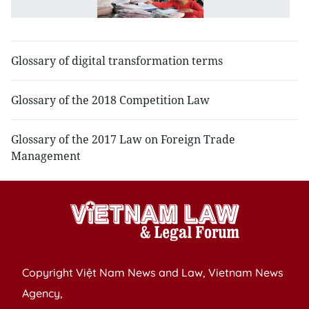
w
t
Glossary of digital transformation terms
Glossary of the 2018 Competition Law
Glossary of the 2017 Law on Foreign Trade
Management
Copyright Việt Nam News and Law, Vietnam News
Agency,