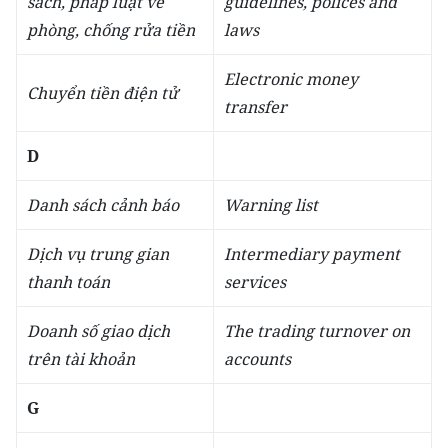
sách, pháp luật về
guidelines, polices and
phòng, chống rửa tiền
laws
Electronic money
Chuyển tiền điện tử
transfer
D
Danh sách cảnh báo
Warning list
Dịch vụ trung gian
I
ntermediary payment
thanh toán
services
Doanh số giao dịch
The trading turnover on
trên tài khoản
accounts
G