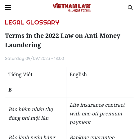
LEGAL GLOSSARY
Terms in the 2022 Law on Anti-Money
Laundering
Saturday 09/09/2023 - 18:00
Tiếng Việt
English
B
Life insurance contract
Bảo hiểm nhân thọ
with one-off
p
remium
đóng phí một lần
payment
Bảo lãnh ngân hàng
Banking guarantee