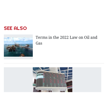
SEE ALSO
Terms in the 2022 Law on Oil and
Gas
T
re
to
de
a
t
de