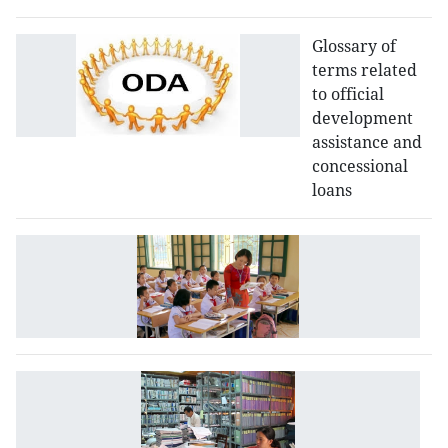
Glossary of
terms related
to official
development
assistance and
concessional
loans
G
of
e
t
G
of
cl